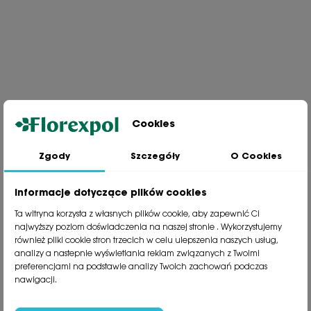
Cookies
Zgody
Szczegóły
O Cookies
Jesteśmy wiodącą firmą wysyłkową roślin na terenie Polski. Od ponad
30 lat dzielimy się z naszymi Klientami naszą pasją, doświadczeniem i
miłością do roślin.
Informacje dotyczące plików cookies
phone
81 533 23 05
Ta witryna korzysta z własnych plików cookie, aby zapewnić Ci
phone
81 533 30 50
najwyższy poziom doświadczenia na naszej stronie . Wykorzystujemy
phone
81 533 82 20
również pliki cookie stron trzecich w celu ulepszenia naszych usług,
analizy a nastepnie wyświetlania reklam związanych z Twoimi
preferencjami na podstawie analizy Twoich zachowań podczas
Polecane kategorie
nawigacji.
Obsługa klienta