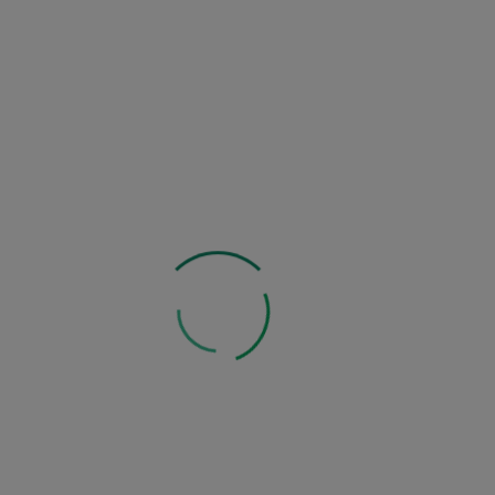
Zapytaj o produkt
Zobacz inne z tej kategorii:
Mogą Ci się również spodobać: