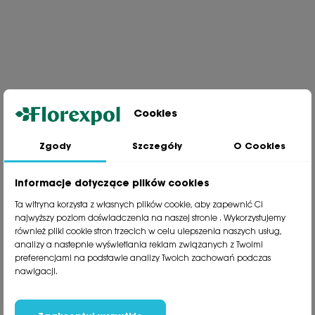
Cookies
Zgody
Szczegóły
O Cookies
Jesteśmy wiodącą firmą wysyłkową roślin na terenie Polski. Od ponad
30 lat dzielimy się z naszymi Klientami naszą pasją, doświadczeniem i
miłością do roślin.
Informacje dotyczące plików cookies
phone
81 533 23 05
Ta witryna korzysta z własnych plików cookie, aby zapewnić Ci
phone
81 533 30 50
najwyższy poziom doświadczenia na naszej stronie . Wykorzystujemy
phone
81 533 82 20
również pliki cookie stron trzecich w celu ulepszenia naszych usług,
analizy a nastepnie wyświetlania reklam związanych z Twoimi
preferencjami na podstawie analizy Twoich zachowań podczas
Polecane kategorie
nawigacji.
Obsługa klienta