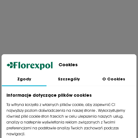
Wyślij
Cookies
Zgody
Szczegóły
O Cookies
Jesteśmy wiodącą firmą wysyłkową roślin na terenie Polski. Od ponad
30 lat dzielimy się z naszymi Klientami naszą pasją, doświadczeniem i
miłością do roślin.
Informacje dotyczące plików cookies
phone
81 533 23 05
Ta witryna korzysta z własnych plików cookie, aby zapewnić Ci
phone
81 533 30 50
najwyższy poziom doświadczenia na naszej stronie . Wykorzystujemy
phone
81 533 82 20
również pliki cookie stron trzecich w celu ulepszenia naszych usług,
analizy a nastepnie wyświetlania reklam związanych z Twoimi
preferencjami na podstawie analizy Twoich zachowań podczas
Polecane kategorie
nawigacji.