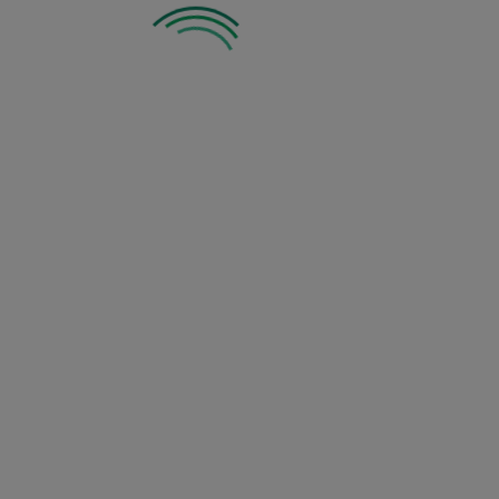
Godziny otwarcia
Biuro Obsługi Klienta:
Pn. - Pt.: 8:00 - 16:00
-----------
Centrum Ogrodnicze w Dębówce:
Pn. - Pt.: 9:00 - 17:00
-----------
Sb.: 9:00 - 15:00