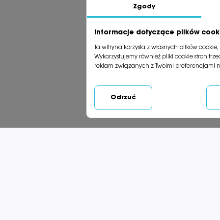
Zgody
OBECNIE BRAK NA STANIE
OBECNIE B
Informacje dotyczące plików cook
Ta witryna korzysta z własnych plików cookie
Kod: 91-344
Wykorzystujemy również pliki cookie stron tr
wahadłowy Polo 280 2084
Zraszacz wahadłowy Polo
reklam związanych z Twoimi preferencjami 
na
Classic – Gardena
160,00 zł
Odrzuć
Dodaj do koszyka
BRAK
Doda
OBECNIE BRAK NA STANIE
 dookolny Vario Comfort
ardena
94,00 zł
Dodaj do koszyka