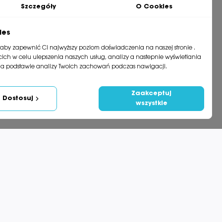
Szczegóły
O Cookies
RAK NA STANIE
OBECNIE BRAK NA STANIE
ies
Kod: 91-342
, aby zapewnić Ci najwyższy poziom doświadczenia na naszej stronie .
Zraszacz rotacyjny Foxtrot 1953 –
zecich w celu ulepszenia naszych usług, analizy a nastepnie wyświetlania
Gardena
 220
na podstawie analizy Twoich zachowań podczas nawigacji.
47,50 zł
68,00 zł
Zaakceptuj
BRAK
Dodaj do koszyka
Dostosuj
wszystkie
j do koszyka