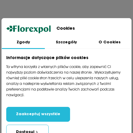
Cookies
Zgody
Szczegóły
O Cookies
Jesteśmy wiodącą firmą wysyłkową roślin na terenie Polski. Od ponad
30 lat dzielimy się z naszymi Klientami naszą pasją, doświadczeniem i
miłością do roślin.
Informacje dotyczące plików cookies
phone
81 533 23 05
Ta witryna korzysta z własnych plików cookie, aby zapewnić Ci
phone
81 533 30 50
najwyższy poziom doświadczenia na naszej stronie . Wykorzystujemy
phone
81 533 82 20
również pliki cookie stron trzecich w celu ulepszenia naszych usług,
analizy a nastepnie wyświetlania reklam związanych z Twoimi
preferencjami na podstawie analizy Twoich zachowań podczas
Polecane kategorie
nawigacji.
Obsługa klienta
Informacje
Zaakceptuj wszystkie
Social Media
Dostosuj