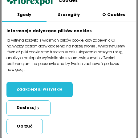
Cookies
Zgody
Szczegóły
O Cookies
Jesteśmy wiodącą firmą wysyłkową roślin na terenie Polski. Od ponad
30 lat dzielimy się z naszymi Klientami naszą pasją, doświadczeniem i
miłością do roślin.
Informacje dotyczące plików cookies
phone
81 533 23 05
Ta witryna korzysta z własnych plików cookie, aby zapewnić Ci
phone
81 533 30 50
najwyższy poziom doświadczenia na naszej stronie . Wykorzystujemy
phone
81 533 82 20
również pliki cookie stron trzecich w celu ulepszenia naszych usług,
analizy a nastepnie wyświetlania reklam związanych z Twoimi
preferencjami na podstawie analizy Twoich zachowań podczas
Polecane kategorie
nawigacji.
Obsługa klienta
Informacje
Zaakceptuj wszystkie
Social Media
Dostosuj
Newsletter
Odrzuć
Copyright Florexpol © 2021. Wszystkie prawa zastrzeżone.