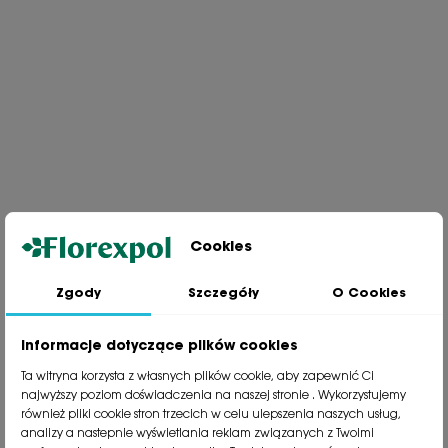
Cookies
Zgody
Szczegóły
O Cookies
Jesteśmy wiodącą firmą wysyłkową roślin na terenie Polski. Od ponad
30 lat dzielimy się z naszymi Klientami naszą pasją, doświadczeniem i
miłością do roślin.
Informacje dotyczące plików cookies
phone
81 533 23 05
Ta witryna korzysta z własnych plików cookie, aby zapewnić Ci
phone
81 533 30 50
najwyższy poziom doświadczenia na naszej stronie . Wykorzystujemy
phone
81 533 82 20
również pliki cookie stron trzecich w celu ulepszenia naszych usług,
analizy a nastepnie wyświetlania reklam związanych z Twoimi