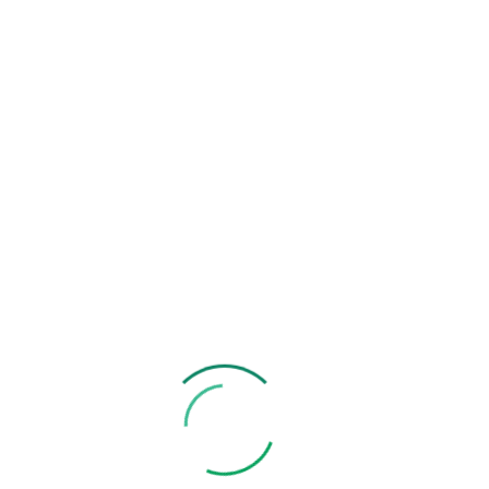
Wyrażam zgodę na przetwarzanie moich danych
osobowych w celu wysyłki informacji o dostępności
produktu na zasadach i w zakresie określonym w
Regulaminie i Polityce Prywatności
*
Powiadom mnie o dostępności produktu