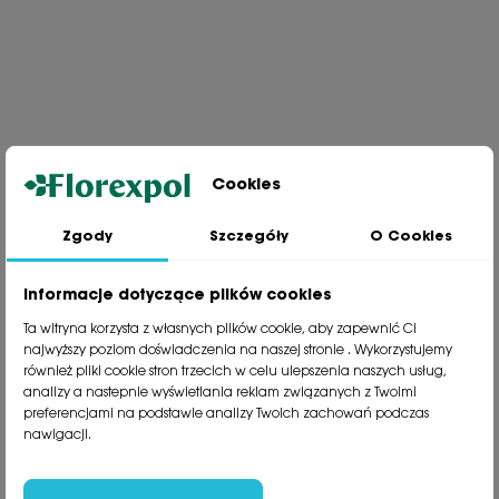
Cookies
Zgody
Szczegóły
O Cookies
Jesteśmy wiodącą firmą wysyłkową roślin na terenie Polski. Od ponad
30 lat dzielimy się z naszymi Klientami naszą pasją, doświadczeniem i
miłością do roślin.
Informacje dotyczące plików cookies
phone
81 533 23 05
Ta witryna korzysta z własnych plików cookie, aby zapewnić Ci
phone
81 533 30 50
najwyższy poziom doświadczenia na naszej stronie . Wykorzystujemy
phone
81 533 82 20
również pliki cookie stron trzecich w celu ulepszenia naszych usług,
analizy a nastepnie wyświetlania reklam związanych z Twoimi
preferencjami na podstawie analizy Twoich zachowań podczas
Polecane kategorie
nawigacji.
Obsługa klienta