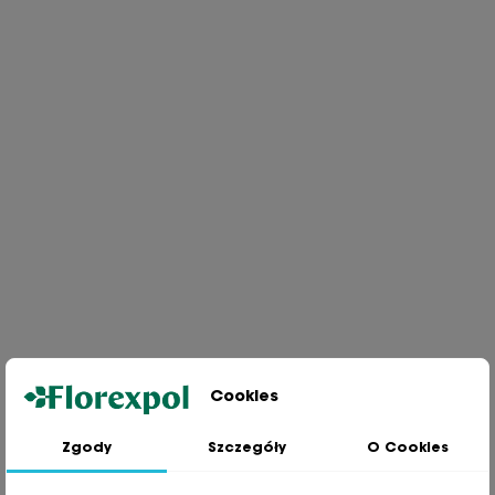
Cookies
Zgody
Szczegóły
O Cookies
Jesteśmy wiodącą firmą wysyłkową roślin na terenie Polski. Od ponad
30 lat dzielimy się z naszymi Klientami naszą pasją, doświadczeniem i