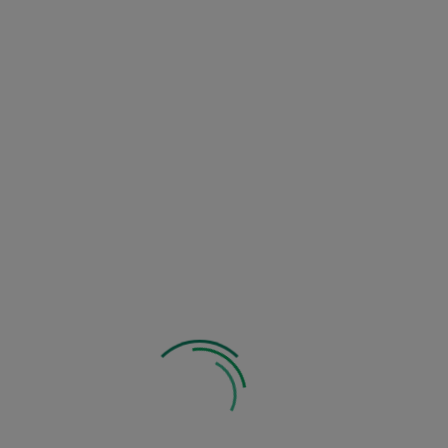
Słoneczne
Tak
1,2 m
Od poł. marca
5
Zobacz inne z tej kategorii: