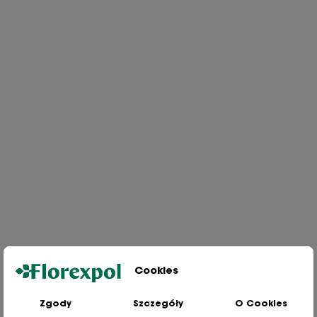
Cookies
Zgody
Szczegóły
O Cookies
Jesteśmy wiodącą firmą wysyłkową roślin na terenie Polski. Od ponad