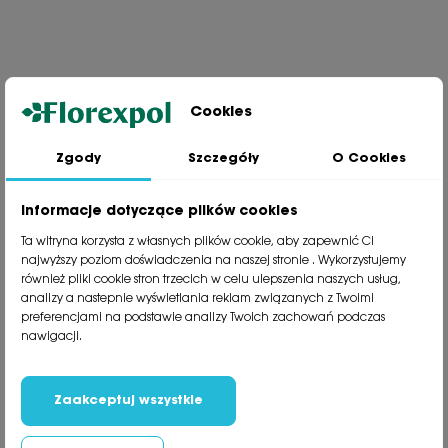
Cookies
Zgody
Szczegóły
O Cookies
Jesteśmy wiodącą firmą wysyłkową roślin na terenie Polski. Od ponad
30 lat dzielimy się z naszymi Klientami naszą pasją, doświadczeniem i
miłością do roślin.
Informacje dotyczące plików cookies
phone
81 533 23 05
Ta witryna korzysta z własnych plików cookie, aby zapewnić Ci
phone
81 533 30 50
najwyższy poziom doświadczenia na naszej stronie . Wykorzystujemy
phone
81 533 82 20
również pliki cookie stron trzecich w celu ulepszenia naszych usług,
analizy a nastepnie wyświetlania reklam związanych z Twoimi
preferencjami na podstawie analizy Twoich zachowań podczas
Polecane kategorie
nawigacji.
Obsługa klienta
Informacje
Zaakceptuj wszystkie
Social Media