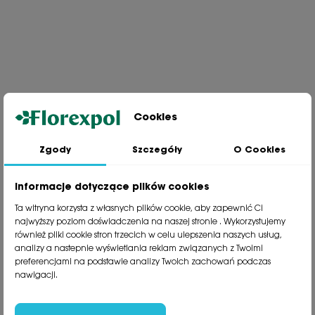
Cookies
Zgody
Szczegóły
O Cookies
Jesteśmy wiodącą firmą wysyłkową roślin na terenie Polski. Od ponad
30 lat dzielimy się z naszymi Klientami naszą pasją, doświadczeniem i
miłością do roślin.
Informacje dotyczące plików cookies
phone
81 533 23 05
Ta witryna korzysta z własnych plików cookie, aby zapewnić Ci
phone
81 533 30 50
najwyższy poziom doświadczenia na naszej stronie . Wykorzystujemy
phone
81 533 82 20
również pliki cookie stron trzecich w celu ulepszenia naszych usług,
analizy a nastepnie wyświetlania reklam związanych z Twoimi
preferencjami na podstawie analizy Twoich zachowań podczas
Polecane kategorie
nawigacji.
Obsługa klienta