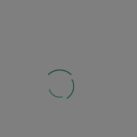
Dostawa
od 11,90 zł
(
Wyświetl koszt wysyłki
)
Zapytaj o produkt
Zobacz inne z tej kategorii:
Mogą Ci się również spodobać: