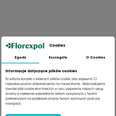
Cookies
Zgody
Szczegóły
O Cookies
Jesteśmy wiodącą firmą wysyłkową roślin na terenie Polski. Od ponad
30 lat dzielimy się z naszymi Klientami naszą pasją, doświadczeniem i
miłością do roślin.
Informacje dotyczące plików cookies
phone
81 533 23 05
Ta witryna korzysta z własnych plików cookie, aby zapewnić Ci
phone
81 533 30 50
najwyższy poziom doświadczenia na naszej stronie . Wykorzystujemy
phone
81 533 82 20
również pliki cookie stron trzecich w celu ulepszenia naszych usług,
analizy a nastepnie wyświetlania reklam związanych z Twoimi
preferencjami na podstawie analizy Twoich zachowań podczas
Polecane kategorie
nawigacji.
Obsługa klienta