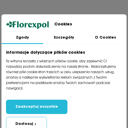
Cookies
Zgody
Szczegóły
O Cookies
Jesteśmy wiodącą firmą wysyłkową roślin na terenie Polski. Od ponad
30 lat dzielimy się z naszymi Klientami naszą pasją, doświadczeniem i
miłością do roślin.
Informacje dotyczące plików cookies
phone
81 533 23 05
Ta witryna korzysta z własnych plików cookie, aby zapewnić Ci
phone
81 533 30 50
najwyższy poziom doświadczenia na naszej stronie . Wykorzystujemy
phone
81 533 82 20
również pliki cookie stron trzecich w celu ulepszenia naszych usług,
analizy a nastepnie wyświetlania reklam związanych z Twoimi
preferencjami na podstawie analizy Twoich zachowań podczas
Polecane kategorie
nawigacji.
Obsługa klienta
Informacje
Zaakceptuj wszystkie
Social Media
Dostosuj
Newsletter