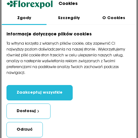
Cookies
Zgody
Szczegóły
O Cookies
Jesteśmy wiodącą firmą wysyłkową roślin na terenie Polski. Od ponad
30 lat dzielimy się z naszymi Klientami naszą pasją, doświadczeniem i
miłością do roślin.
Informacje dotyczące plików cookies
phone
81 533 23 05
Ta witryna korzysta z własnych plików cookie, aby zapewnić Ci
phone
81 533 30 50
najwyższy poziom doświadczenia na naszej stronie . Wykorzystujemy
phone
81 533 82 20
również pliki cookie stron trzecich w celu ulepszenia naszych usług,
analizy a nastepnie wyświetlania reklam związanych z Twoimi
preferencjami na podstawie analizy Twoich zachowań podczas
Polecane kategorie
nawigacji.
Obsługa klienta
Informacje
Zaakceptuj wszystkie
Social Media
Dostosuj
Newsletter
Odrzuć
Copyright Florexpol © 2021. Wszystkie prawa zastrzeżone.