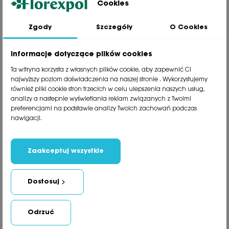
Cookies
Zgody
Szczegóły
O Cookies
Jesteśmy wiodącą firmą wysyłkową roślin na terenie Polski. Od ponad
30 lat dzielimy się z naszymi Klientami naszą pasją, doświadczeniem i
miłością do roślin.
Informacje dotyczące plików cookies
phone
81 533 23 05
Ta witryna korzysta z własnych plików cookie, aby zapewnić Ci
phone
81 533 30 50
najwyższy poziom doświadczenia na naszej stronie . Wykorzystujemy
phone
81 533 82 20
również pliki cookie stron trzecich w celu ulepszenia naszych usług,
analizy a nastepnie wyświetlania reklam związanych z Twoimi
preferencjami na podstawie analizy Twoich zachowań podczas
Polecane kategorie
nawigacji.
Obsługa klienta
Informacje
Zaakceptuj wszystkie
Social Media
Dostosuj
Newsletter
Odrzuć
Copyright Florexpol © 2021. Wszystkie prawa zastrzeżone.