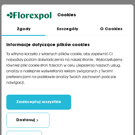
Cookies
Zgody
Szczegóły
O Cookies
Jesteśmy wiodącą firmą wysyłkową roślin na terenie Polski. Od ponad
30 lat dzielimy się z naszymi Klientami naszą pasją, doświadczeniem i
miłością do roślin.
Informacje dotyczące plików cookies
phone
81 533 23 05
Ta witryna korzysta z własnych plików cookie, aby zapewnić Ci
phone
81 533 30 50
najwyższy poziom doświadczenia na naszej stronie . Wykorzystujemy
phone
81 533 82 20
również pliki cookie stron trzecich w celu ulepszenia naszych usług,
analizy a nastepnie wyświetlania reklam związanych z Twoimi
preferencjami na podstawie analizy Twoich zachowań podczas
Polecane kategorie
nawigacji.
Obsługa klienta
Informacje
Zaakceptuj wszystkie
Social Media
Dostosuj
Newsletter