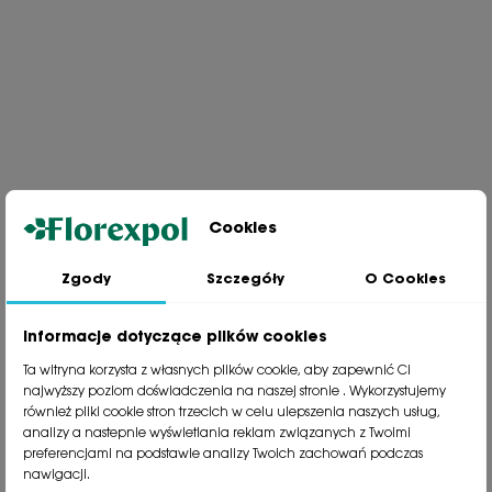
Cookies
Zgody
Szczegóły
O Cookies
Jesteśmy wiodącą firmą wysyłkową roślin na terenie Polski. Od ponad
30 lat dzielimy się z naszymi Klientami naszą pasją, doświadczeniem i
miłością do roślin.
Informacje dotyczące plików cookies
phone
81 533 23 05
Ta witryna korzysta z własnych plików cookie, aby zapewnić Ci
phone
81 533 30 50
najwyższy poziom doświadczenia na naszej stronie . Wykorzystujemy
phone
81 533 82 20
również pliki cookie stron trzecich w celu ulepszenia naszych usług,
analizy a nastepnie wyświetlania reklam związanych z Twoimi
preferencjami na podstawie analizy Twoich zachowań podczas
Polecane kategorie
nawigacji.