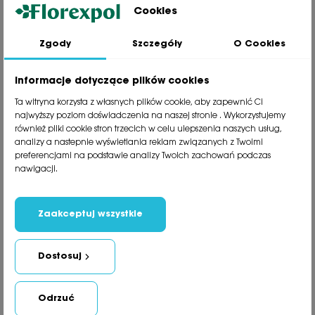
Cookies
Zgody
Szczegóły
O Cookies
Jesteśmy wiodącą firmą wysyłkową roślin na terenie Polski. Od ponad
30 lat dzielimy się z naszymi Klientami naszą pasją, doświadczeniem i
miłością do roślin.
Informacje dotyczące plików cookies
phone
81 533 23 05
Ta witryna korzysta z własnych plików cookie, aby zapewnić Ci
phone
81 533 30 50
najwyższy poziom doświadczenia na naszej stronie . Wykorzystujemy
phone
81 533 82 20
również pliki cookie stron trzecich w celu ulepszenia naszych usług,
analizy a nastepnie wyświetlania reklam związanych z Twoimi
preferencjami na podstawie analizy Twoich zachowań podczas
Polecane kategorie
nawigacji.
Obsługa klienta
Informacje
Zaakceptuj wszystkie
Social Media
Dostosuj
Newsletter
Odrzuć