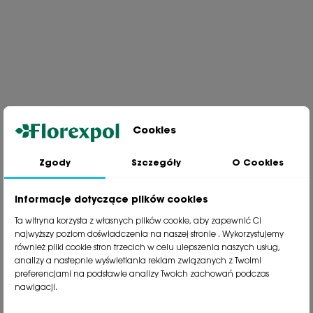
Cookies
Zgody
Szczegóły
O Cookies
Jesteśmy wiodącą firmą wysyłkową roślin na terenie Polski. Od ponad
30 lat dzielimy się z naszymi Klientami naszą pasją, doświadczeniem i
miłością do roślin.
Informacje dotyczące plików cookies
phone
81 533 23 05
Ta witryna korzysta z własnych plików cookie, aby zapewnić Ci
phone
81 533 30 50
najwyższy poziom doświadczenia na naszej stronie . Wykorzystujemy
phone
81 533 82 20
również pliki cookie stron trzecich w celu ulepszenia naszych usług,
analizy a nastepnie wyświetlania reklam związanych z Twoimi
preferencjami na podstawie analizy Twoich zachowań podczas
Polecane kategorie
nawigacji.
Obsługa klienta