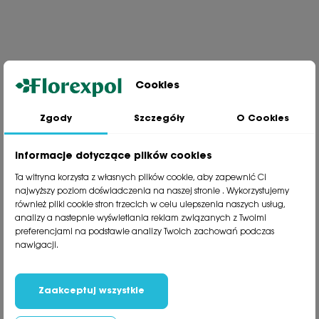
Cookies
Zgody
Szczegóły
O Cookies
Jesteśmy wiodącą firmą wysyłkową roślin na terenie Polski. Od ponad
30 lat dzielimy się z naszymi Klientami naszą pasją, doświadczeniem i
miłością do roślin.
Informacje dotyczące plików cookies
phone
81 533 23 05
Ta witryna korzysta z własnych plików cookie, aby zapewnić Ci
phone
81 533 30 50
najwyższy poziom doświadczenia na naszej stronie . Wykorzystujemy
phone
81 533 82 20
również pliki cookie stron trzecich w celu ulepszenia naszych usług,
analizy a nastepnie wyświetlania reklam związanych z Twoimi
preferencjami na podstawie analizy Twoich zachowań podczas
Polecane kategorie
nawigacji.
Obsługa klienta
Informacje
Zaakceptuj wszystkie
Social Media