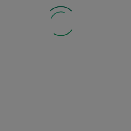
produktu na zasadach i w zakresie określonym w
Regulaminie i Polityce Prywatności
*
Powiadom mnie o dostępności produktu
Zobacz inne z tej kategorii:
Mogą Ci się również spodobać: