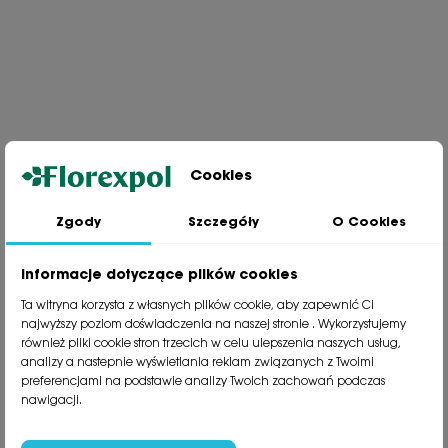
Cookies
Zgody
Szczegóły
O Cookies
Jesteśmy wiodącą firmą wysyłkową roślin na terenie Polski. Od ponad
30 lat dzielimy się z naszymi Klientami naszą pasją, doświadczeniem i
miłością do roślin.
Informacje dotyczące plików cookies
phone
81 533 23 05
Ta witryna korzysta z własnych plików cookie, aby zapewnić Ci
phone
81 533 30 50
najwyższy poziom doświadczenia na naszej stronie . Wykorzystujemy
phone
81 533 82 20
również pliki cookie stron trzecich w celu ulepszenia naszych usług,
analizy a nastepnie wyświetlania reklam związanych z Twoimi
preferencjami na podstawie analizy Twoich zachowań podczas
Polecane kategorie
nawigacji.
Obsługa klienta