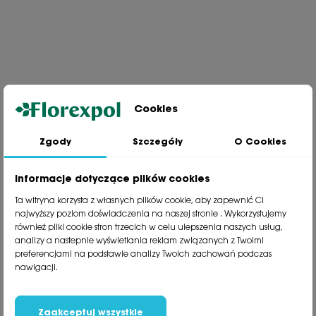
Cookies
Zgody
Szczegóły
O Cookies
Jesteśmy wiodącą firmą wysyłkową roślin na terenie Polski. Od ponad
30 lat dzielimy się z naszymi Klientami naszą pasją, doświadczeniem i
miłością do roślin.
Informacje dotyczące plików cookies
phone
81 533 23 05
Ta witryna korzysta z własnych plików cookie, aby zapewnić Ci
phone
81 533 30 50
najwyższy poziom doświadczenia na naszej stronie . Wykorzystujemy
phone
81 533 82 20
również pliki cookie stron trzecich w celu ulepszenia naszych usług,
analizy a nastepnie wyświetlania reklam związanych z Twoimi
preferencjami na podstawie analizy Twoich zachowań podczas
Polecane kategorie
nawigacji.
Obsługa klienta
Informacje
Zaakceptuj wszystkie