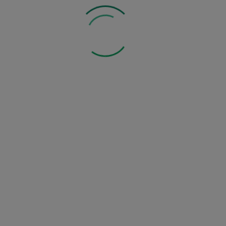
1 kg
Zobacz inne z tej kategorii:
Mogą Ci się również spodobać: