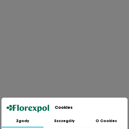
Cookies
Zgody
Szczegóły
O Cookies
Jesteśmy wiodącą firmą wysyłkową roślin na terenie Polski. Od ponad
30 lat dzielimy się z naszymi Klientami naszą pasją, doświadczeniem i