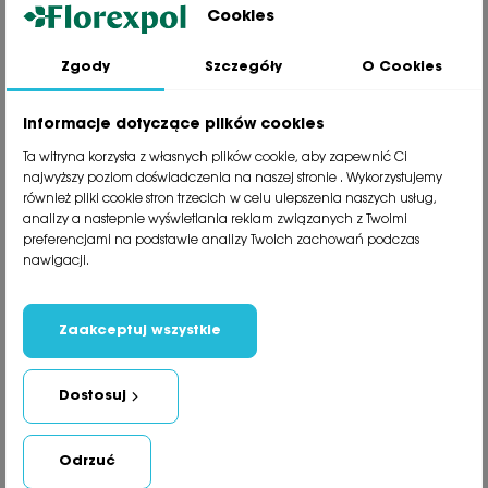
Cookies
Zgody
Szczegóły
O Cookies
Jesteśmy wiodącą firmą wysyłkową roślin na terenie Polski. Od ponad
30 lat dzielimy się z naszymi Klientami naszą pasją, doświadczeniem i
miłością do roślin.
Informacje dotyczące plików cookies
phone
81 533 23 05
Ta witryna korzysta z własnych plików cookie, aby zapewnić Ci
phone
81 533 30 50
najwyższy poziom doświadczenia na naszej stronie . Wykorzystujemy
phone
81 533 82 20
również pliki cookie stron trzecich w celu ulepszenia naszych usług,
analizy a nastepnie wyświetlania reklam związanych z Twoimi
preferencjami na podstawie analizy Twoich zachowań podczas
Polecane kategorie
nawigacji.
Obsługa klienta
Informacje
Zaakceptuj wszystkie
Social Media
Dostosuj
Newsletter
Odrzuć