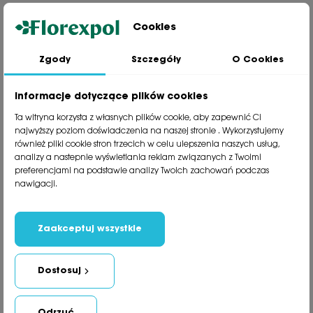
Cookies
Zgody
Szczegóły
O Cookies
Jesteśmy wiodącą firmą wysyłkową roślin na terenie Polski. Od ponad
30 lat dzielimy się z naszymi Klientami naszą pasją, doświadczeniem i
miłością do roślin.
Informacje dotyczące plików cookies
phone
81 533 23 05
Ta witryna korzysta z własnych plików cookie, aby zapewnić Ci
phone
81 533 30 50
najwyższy poziom doświadczenia na naszej stronie . Wykorzystujemy
phone
81 533 82 20
również pliki cookie stron trzecich w celu ulepszenia naszych usług,
analizy a nastepnie wyświetlania reklam związanych z Twoimi
preferencjami na podstawie analizy Twoich zachowań podczas
Polecane kategorie
nawigacji.
Obsługa klienta
Informacje
Zaakceptuj wszystkie
Social Media
Dostosuj
Newsletter
Odrzuć