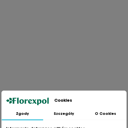
Cookies
Zgody
Szczegóły
O Cookies
Jesteśmy wiodącą firmą wysyłkową roślin na terenie Polski. Od ponad
30 lat dzielimy się z naszymi Klientami naszą pasją, doświadczeniem i
miłością do roślin.