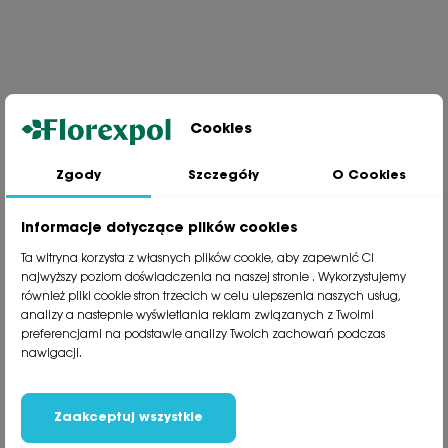
Cookies
Zgody
Szczegóły
O Cookies
Jesteśmy wiodącą firmą wysyłkową roślin na terenie Polski. Od ponad
30 lat dzielimy się z naszymi Klientami naszą pasją, doświadczeniem i
miłością do roślin.
Informacje dotyczące plików cookies
phone
81 533 23 05
Ta witryna korzysta z własnych plików cookie, aby zapewnić Ci
phone
81 533 30 50
najwyższy poziom doświadczenia na naszej stronie . Wykorzystujemy
phone
81 533 82 20
również pliki cookie stron trzecich w celu ulepszenia naszych usług,
analizy a nastepnie wyświetlania reklam związanych z Twoimi
preferencjami na podstawie analizy Twoich zachowań podczas
Polecane kategorie
nawigacji.
Obsługa klienta
Informacje
Zaakceptuj wszystkie