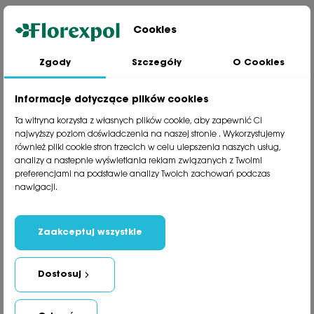
Cookies
Zgody
Szczegóły
O Cookies
Jesteśmy wiodącą firmą wysyłkową roślin na terenie Polski. Od ponad
30 lat dzielimy się z naszymi Klientami naszą pasją, doświadczeniem i
miłością do roślin.
Informacje dotyczące plików cookies
phone
81 533 23 05
Ta witryna korzysta z własnych plików cookie, aby zapewnić Ci
phone
81 533 30 50
najwyższy poziom doświadczenia na naszej stronie . Wykorzystujemy
phone
81 533 82 20
również pliki cookie stron trzecich w celu ulepszenia naszych usług,
analizy a nastepnie wyświetlania reklam związanych z Twoimi
preferencjami na podstawie analizy Twoich zachowań podczas
Polecane kategorie
nawigacji.
Obsługa klienta
Informacje
Zaakceptuj wszystkie
Social Media
Dostosuj
Newsletter