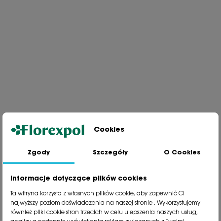
Cookies
Zgody
Szczegóły
O Cookies
Jesteśmy wiodącą firmą wysyłkową roślin na terenie Polski. Od ponad
30 lat dzielimy się z naszymi Klientami naszą pasją, doświadczeniem i
miłością do roślin.
Informacje dotyczące plików cookies
phone
81 533 23 05
Ta witryna korzysta z własnych plików cookie, aby zapewnić Ci
phone
81 533 30 50
najwyższy poziom doświadczenia na naszej stronie . Wykorzystujemy
phone
81 533 82 20
również pliki cookie stron trzecich w celu ulepszenia naszych usług,