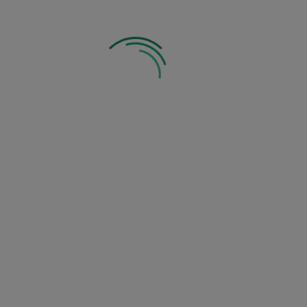
Od poł. marca
Zimuje
1
Pachnie
Zobacz inne z tej kategorii: