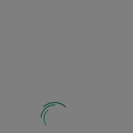
Zapytaj o produkt
Wyrażam zgodę na przetwarzanie moich danych
osobowych w celu wysyłki informacji o dostępności
produktu na zasadach i w zakresie określonym w
Regulaminie i Polityce Prywatności
*
Powiadom mnie o dostępności produktu