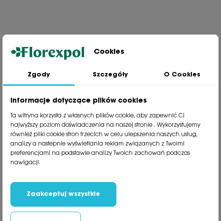
Cookies
Zgody
Szczegóły
O Cookies
Jesteśmy wiodącą firmą wysyłkową roślin na terenie Polski. Od ponad
30 lat dzielimy się z naszymi Klientami naszą pasją, doświadczeniem i
miłością do roślin.
Informacje dotyczące plików cookies
phone
81 533 23 05
Ta witryna korzysta z własnych plików cookie, aby zapewnić Ci
phone
81 533 30 50
najwyższy poziom doświadczenia na naszej stronie . Wykorzystujemy
phone
81 533 82 20
również pliki cookie stron trzecich w celu ulepszenia naszych usług,
analizy a nastepnie wyświetlania reklam związanych z Twoimi
preferencjami na podstawie analizy Twoich zachowań podczas
Polecane kategorie
nawigacji.
Obsługa klienta
Informacje
Zaakceptuj wszystkie
Social Media