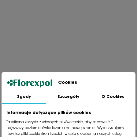
Cookies
Zgody
Szczegóły
O Cookies
Jesteśmy wiodącą firmą wysyłkową roślin na terenie Polski. Od ponad
30 lat dzielimy się z naszymi Klientami naszą pasją, doświadczeniem i
miłością do roślin.
Informacje dotyczące plików cookies
phone
81 533 23 05
Ta witryna korzysta z własnych plików cookie, aby zapewnić Ci
phone
81 533 30 50
najwyższy poziom doświadczenia na naszej stronie . Wykorzystujemy
phone
81 533 82 20
również pliki cookie stron trzecich w celu ulepszenia naszych usług,