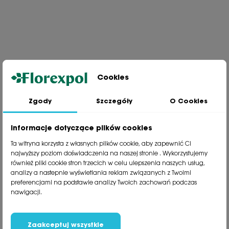
Cookies
Zgody
Szczegóły
O Cookies
Jesteśmy wiodącą firmą wysyłkową roślin na terenie Polski. Od ponad
30 lat dzielimy się z naszymi Klientami naszą pasją, doświadczeniem i
miłością do roślin.
Informacje dotyczące plików cookies
phone
81 533 23 05
Ta witryna korzysta z własnych plików cookie, aby zapewnić Ci
phone
81 533 30 50
najwyższy poziom doświadczenia na naszej stronie . Wykorzystujemy
phone
81 533 82 20
również pliki cookie stron trzecich w celu ulepszenia naszych usług,
analizy a nastepnie wyświetlania reklam związanych z Twoimi
preferencjami na podstawie analizy Twoich zachowań podczas
Polecane kategorie
nawigacji.
Obsługa klienta
Informacje
Zaakceptuj wszystkie