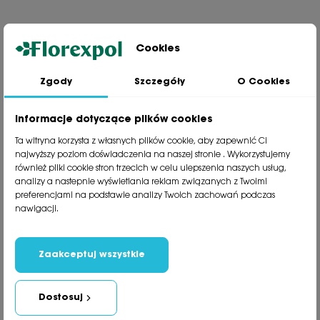
Cookies
Zgody
Szczegóły
O Cookies
Jesteśmy wiodącą firmą wysyłkową roślin na terenie Polski. Od ponad
30 lat dzielimy się z naszymi Klientami naszą pasją, doświadczeniem i
miłością do roślin.
Informacje dotyczące plików cookies
phone
81 533 23 05
Ta witryna korzysta z własnych plików cookie, aby zapewnić Ci
phone
81 533 30 50
najwyższy poziom doświadczenia na naszej stronie . Wykorzystujemy
phone
81 533 82 20
również pliki cookie stron trzecich w celu ulepszenia naszych usług,
analizy a nastepnie wyświetlania reklam związanych z Twoimi
preferencjami na podstawie analizy Twoich zachowań podczas
Polecane kategorie
nawigacji.
Obsługa klienta
Informacje
Zaakceptuj wszystkie
Social Media
Dostosuj
Newsletter