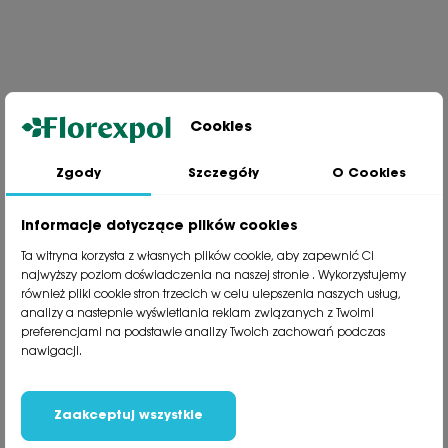
Cookies
Zgody
Szczegóły
O Cookies
Jesteśmy wiodącą firmą wysyłkową roślin na terenie Polski. Od ponad
30 lat dzielimy się z naszymi Klientami naszą pasją, doświadczeniem i
miłością do roślin.
Informacje dotyczące plików cookies
phone
81 533 23 05
Ta witryna korzysta z własnych plików cookie, aby zapewnić Ci
phone
81 533 30 50
najwyższy poziom doświadczenia na naszej stronie . Wykorzystujemy
phone
81 533 82 20
również pliki cookie stron trzecich w celu ulepszenia naszych usług,
analizy a nastepnie wyświetlania reklam związanych z Twoimi
preferencjami na podstawie analizy Twoich zachowań podczas
Polecane kategorie
nawigacji.
Obsługa klienta
Informacje
Zaakceptuj wszystkie