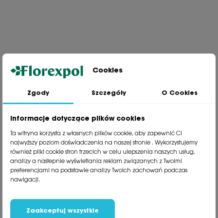
Cookies
Zgody
Szczegóły
O Cookies
Jesteśmy wiodącą firmą wysyłkową roślin na terenie Polski. Od ponad
30 lat dzielimy się z naszymi Klientami naszą pasją, doświadczeniem i
miłością do roślin.
Informacje dotyczące plików cookies
phone
81 533 23 05
Ta witryna korzysta z własnych plików cookie, aby zapewnić Ci
phone
81 533 30 50
najwyższy poziom doświadczenia na naszej stronie . Wykorzystujemy
phone
81 533 82 20
również pliki cookie stron trzecich w celu ulepszenia naszych usług,
analizy a nastepnie wyświetlania reklam związanych z Twoimi
preferencjami na podstawie analizy Twoich zachowań podczas
Polecane kategorie
nawigacji.
Obsługa klienta
Informacje
Zaakceptuj wszystkie