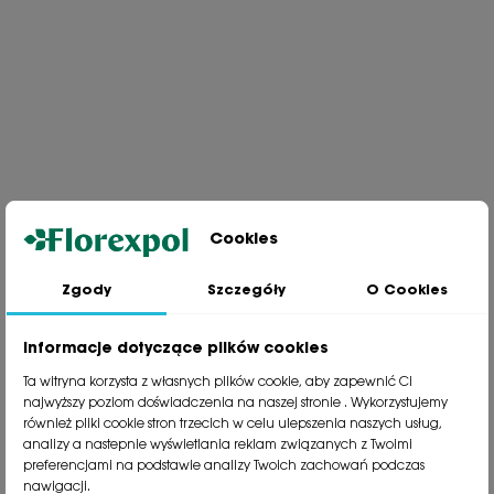
Cookies
Zgody
Szczegóły
O Cookies
Jesteśmy wiodącą firmą wysyłkową roślin na terenie Polski. Od ponad
30 lat dzielimy się z naszymi Klientami naszą pasją, doświadczeniem i
miłością do roślin.
Informacje dotyczące plików cookies
phone
81 533 23 05
Ta witryna korzysta z własnych plików cookie, aby zapewnić Ci
phone
81 533 30 50
najwyższy poziom doświadczenia na naszej stronie . Wykorzystujemy
phone
81 533 82 20
również pliki cookie stron trzecich w celu ulepszenia naszych usług,
analizy a nastepnie wyświetlania reklam związanych z Twoimi
preferencjami na podstawie analizy Twoich zachowań podczas
Polecane kategorie
nawigacji.