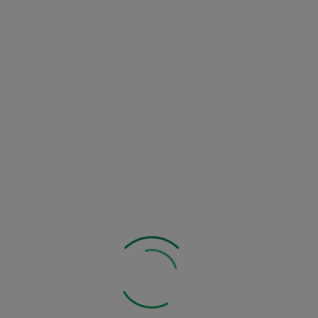
ilgotności
utomatyczne wyłączanie po 5
e 3 nadajnikami
do 60 metrów w otwartej
nik 110 x 50 x 25 mm
 , czujnik: 2xAALR6 1.5V