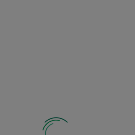
Wyrażam zgodę na przetwarzanie moich danych
osobowych w celu wysyłki informacji o dostępności
produktu na zasadach i w zakresie określonym w
Regulaminie i Polityce Prywatności
*
Powiadom mnie o dostępności produktu
V-VI
Słoneczne i półcieniste
do 150 cm
Zimuje