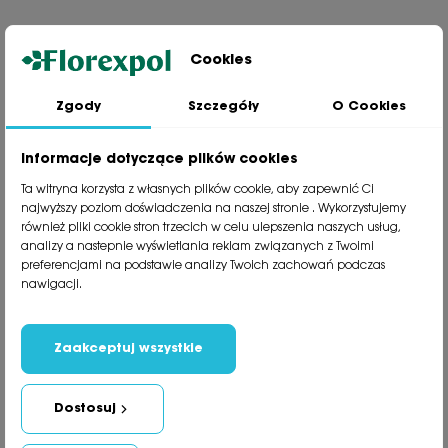
Cookies
Zgody
Szczegóły
O Cookies
Jesteśmy wiodącą firmą wysyłkową roślin na terenie Polski. Od ponad
30 lat dzielimy się z naszymi Klientami naszą pasją, doświadczeniem i
miłością do roślin.
Informacje dotyczące plików cookies
phone
81 533 23 05
Ta witryna korzysta z własnych plików cookie, aby zapewnić Ci
phone
81 533 30 50
najwyższy poziom doświadczenia na naszej stronie . Wykorzystujemy
phone
81 533 82 20
również pliki cookie stron trzecich w celu ulepszenia naszych usług,
analizy a nastepnie wyświetlania reklam związanych z Twoimi
preferencjami na podstawie analizy Twoich zachowań podczas
Polecane kategorie
nawigacji.
Obsługa klienta
Informacje
Zaakceptuj wszystkie
Social Media
Dostosuj
Newsletter