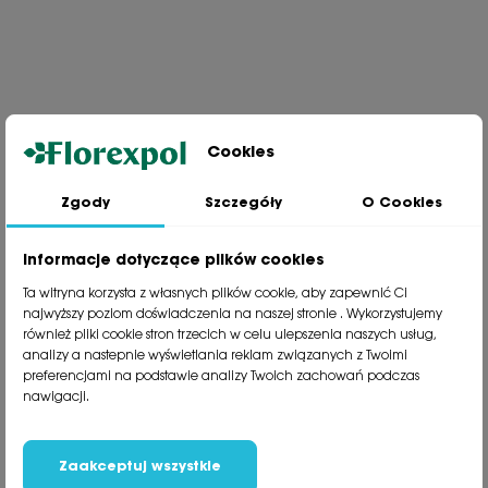
Cookies
Zgody
Szczegóły
O Cookies
Jesteśmy wiodącą firmą wysyłkową roślin na terenie Polski. Od ponad
30 lat dzielimy się z naszymi Klientami naszą pasją, doświadczeniem i
miłością do roślin.
Informacje dotyczące plików cookies
phone
81 533 23 05
Ta witryna korzysta z własnych plików cookie, aby zapewnić Ci
phone
81 533 30 50
najwyższy poziom doświadczenia na naszej stronie . Wykorzystujemy
phone
81 533 82 20
również pliki cookie stron trzecich w celu ulepszenia naszych usług,
analizy a nastepnie wyświetlania reklam związanych z Twoimi
preferencjami na podstawie analizy Twoich zachowań podczas
Polecane kategorie
nawigacji.
Obsługa klienta
Informacje
Zaakceptuj wszystkie