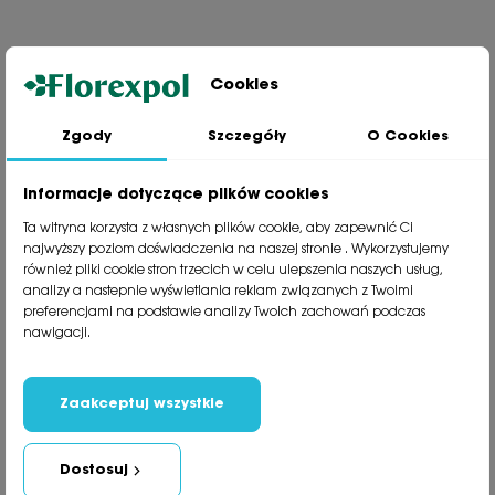
Cookies
Zgody
Szczegóły
O Cookies
Jesteśmy wiodącą firmą wysyłkową roślin na terenie Polski. Od ponad
30 lat dzielimy się z naszymi Klientami naszą pasją, doświadczeniem i
miłością do roślin.
Informacje dotyczące plików cookies
phone
81 533 23 05
Ta witryna korzysta z własnych plików cookie, aby zapewnić Ci
phone
81 533 30 50
najwyższy poziom doświadczenia na naszej stronie . Wykorzystujemy
phone
81 533 82 20
również pliki cookie stron trzecich w celu ulepszenia naszych usług,
analizy a nastepnie wyświetlania reklam związanych z Twoimi
preferencjami na podstawie analizy Twoich zachowań podczas
Polecane kategorie
nawigacji.
Obsługa klienta
Informacje
Zaakceptuj wszystkie
Social Media
Dostosuj
Newsletter